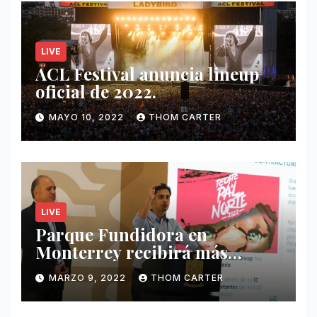
LIVE
ACL Festival anuncia lineup
oficial de 2022.
MAYO 10, 2022
THOM CARTER
LIVE
Parque Fundidora en
Monterrey recibirá más
ingresos por festivales de
MARZO 9, 2022
THOM CARTER
Música.