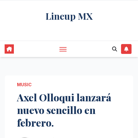
Saltar
Lineup MX
al
contenido
Get your news, and get them right.
MUSIC
Axel Olloqui lanzará
nuevo sencillo en
febrero.