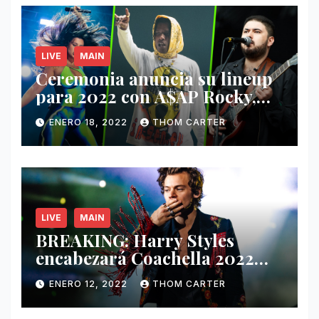
LIVE
MAIN
Ceremonia anuncia su lineup
para 2022 con A$AP Rocky,
Nathy Peluso, Noah Pino Palo
ENERO 18, 2022
THOM CARTER
y más.
LIVE
MAIN
BREAKING: Harry Styles
encabezará Coachella 2022
junto a Kanye West y Billie
ENERO 12, 2022
THOM CARTER
Eilish.