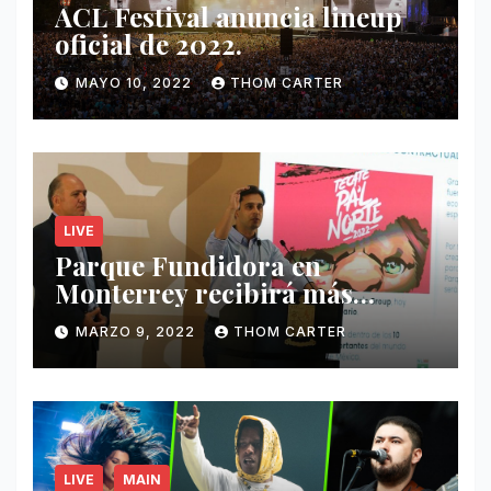
ACL Festival anuncia lineup
oficial de 2022.
MAYO 10, 2022
THOM CARTER
LIVE
Parque Fundidora en
Monterrey recibirá más
ingresos por festivales de
MARZO 9, 2022
THOM CARTER
Música.
LIVE
MAIN