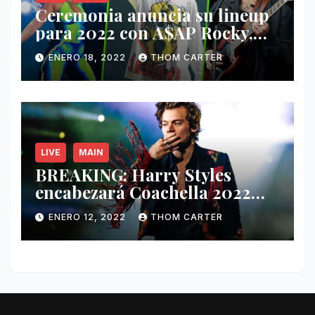
Ceremonia anuncia su lineup
para 2022 con A$AP Rocky,
Nathy Peluso, Noah Pino Palo
ENERO 18, 2022
THOM CARTER
y más.
LIVE
MAIN
BREAKING: Harry Styles
encabezará Coachella 2022
junto a Kanye West y Billie
ENERO 12, 2022
THOM CARTER
Eilish.