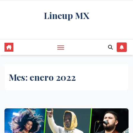
Saltar
Lineup MX
al
contenido
Get your news, and get them right.
Mes:
enero 2022