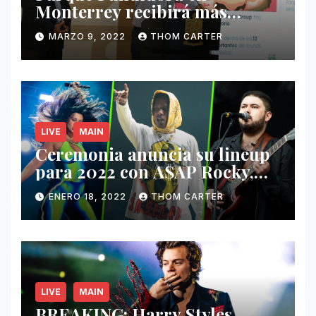
Monterrey recibirá más
ingresos por festivales de
MARZO 9, 2022
THOM CARTER
Música.
LIVE
MAIN
Ceremonia anuncia su lineup
para 2022 con A$AP Rocky,
Nathy Peluso, Noah Pino Palo
ENERO 18, 2022
THOM CARTER
y más.
LIVE
MAIN
BREAKING: Harry Styles