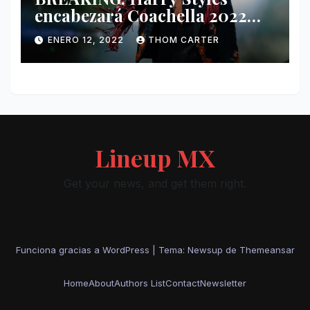
encabezará Coachella 2022
junto a Kanye West y Billie
ENERO 12, 2022
THOM CARTER
Eilish.
Lineup MX
Get your news, and get them right.
Funciona gracias a WordPress
|
Tema: Newsup de
Themeansar
Home
About
Authors List
Contact
Newsletter