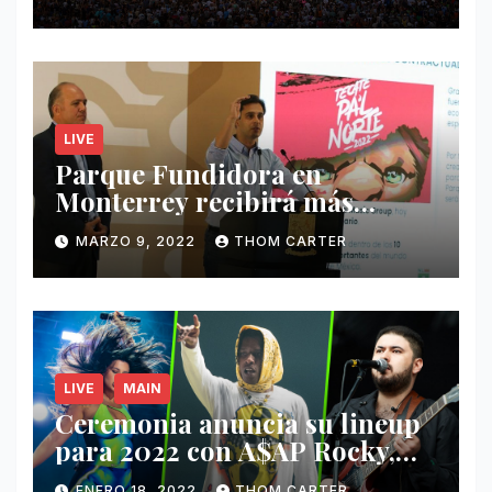
LIVE
Parque Fundidora en
Monterrey recibirá más
ingresos por festivales de
MARZO 9, 2022
THOM CARTER
Música.
LIVE
MAIN
Ceremonia anuncia su lineup
para 2022 con A$AP Rocky,
Nathy Peluso, Noah Pino Palo
ENERO 18, 2022
THOM CARTER