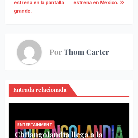
estrena en la pantalla
estrena en México.
de
grande.
entradas
Por
Thom Carter
Entrada relacionada
ENTERTAINMENT
Chilangolandia llega a la