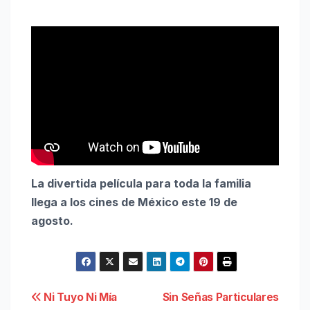
La divertida película para toda la familia
llega a los cines de México este 19 de
agosto.
Navegación
Ni Tuyo Ni Mía
Sin Señas Particulares