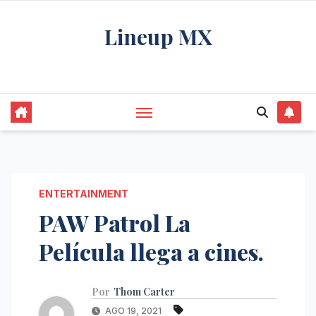
Saltar
Lineup MX
al
contenido
Get your news, and get them right.
ENTERTAINMENT
PAW Patrol La
Película llega a cines.
Por
Thom Carter
AGO 19, 2021