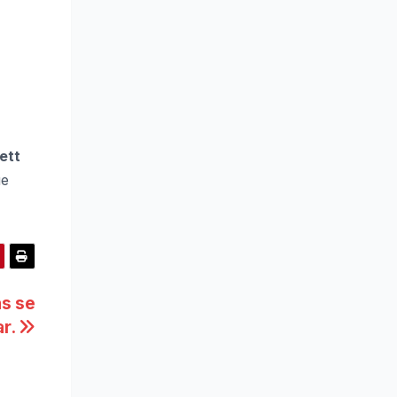
lett
ue
s se
ar.