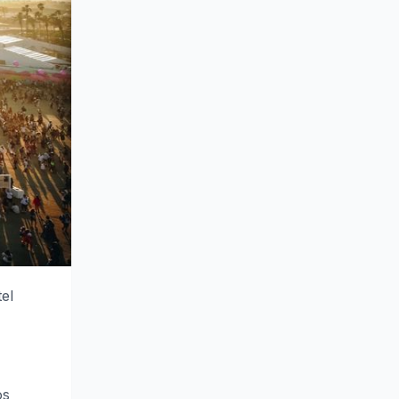
el
os