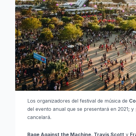
Los organizadores del festival de música de
Co
del evento anual que se presentará en 2021; y p
cancelará.
Rage Against the Machine, Travis Scott
y
Fr