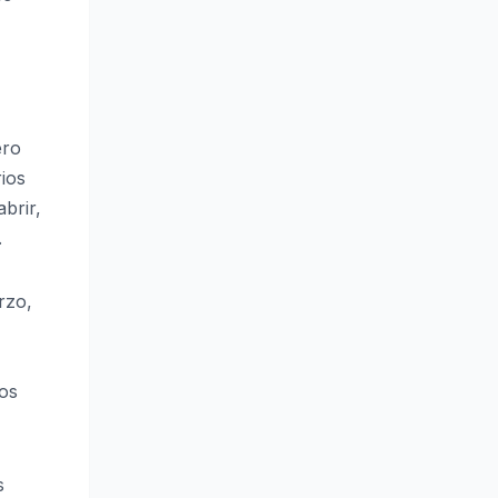
ero
ios
brir,
.
rzo,
Los
s