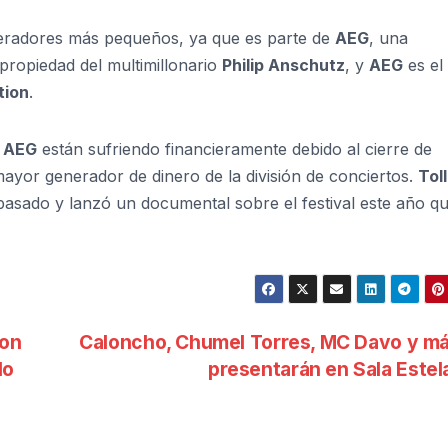
eradores más pequeños, ya que es parte de
AEG
, una
propiedad del multimillonario
Philip Anschutz
, y
AEG
es el
tion
.
e
AEG
están sufriendo financieramente debido al cierre de
ayor generador de dinero de la división de conciertos.
Tol
 pasado y lanzó un documental sobre el festival este año q
con
Caloncho, Chumel Torres, MC Davo y má
lo
presentarán en Sala Estel