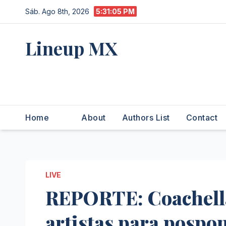
Saltar
Sáb. Ago 8th, 2026
5:31:06 PM
al
contenido
Lineup MX
Get your news, and get them
right.
Home
About
Authors List
Contact
LIVE
REPORTE: Coachella
artistas para pospone