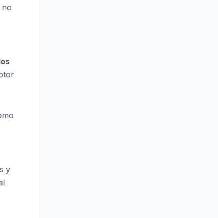
n no
dos
otor
como
s y
al