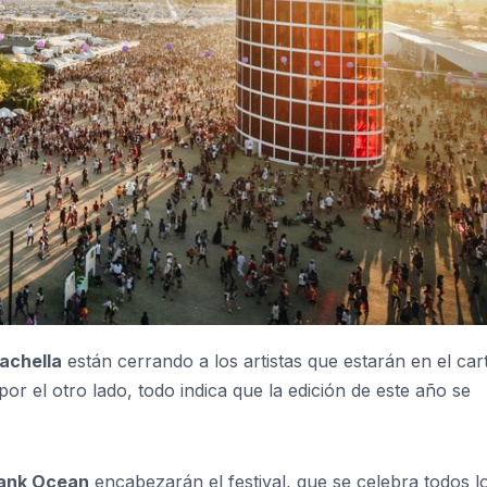
achella
están cerrando a los artistas que estarán en el cart
or el otro lado, todo indica que la edición de este año se
ank Ocean
encabezarán el festival, que se celebra todos l