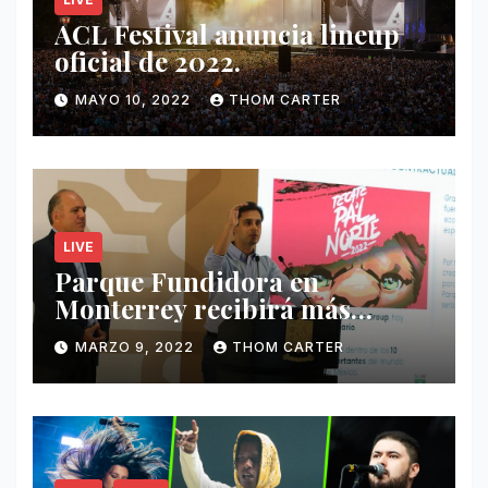
ACL Festival anuncia lineup
oficial de 2022.
MAYO 10, 2022
THOM CARTER
LIVE
Parque Fundidora en
Monterrey recibirá más
ingresos por festivales de
MARZO 9, 2022
THOM CARTER
Música.