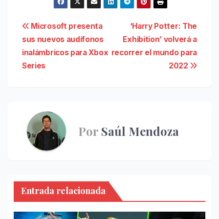
Navegación
Microsoft presenta
‘Harry Potter: The
sus nuevos audífonos
Exhibition’ volverá a
de
inalámbricos para Xbox
recorrer el mundo para
entradas
Series
2022
Por
Saúl Mendoza
Entrada relacionada