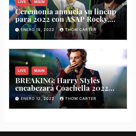
LIVE
MAIN
Ceremonia anuncia su lineup
para 2022 con A$AP Rocky,
Nathy Peluso, Noah Pino Palo
ENERO 18, 2022
THOM CARTER
y más.
LIVE
MAIN
BREAKING: Harry Styles
encabezará Coachella 2022
junto a Kanye West y Billie
ENERO 12, 2022
THOM CARTER
Eilish.