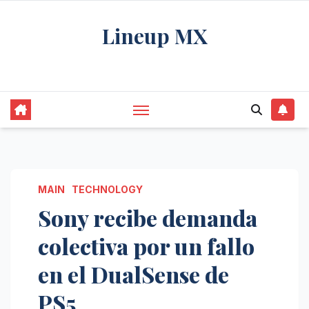
Saltar
Lineup MX
al
contenido
Get your news, and get them right.
MAIN
TECHNOLOGY
Sony recibe demanda
colectiva por un fallo
en el DualSense de
PS5