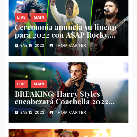
LIVE
MAIN
Ceremonia anuncia su lineup
para 2022 con A$AP Rocky,
Nathy Peluso, Noah Pino Palo
ENE 18, 2022
THOM CARTER
y más.
LIVE
MAIN
BREAKING: Harry Styles
encabezará Coachella 2022
junto a Kanye West y Billie
ENE 12, 2022
THOM CARTER
Eilish.