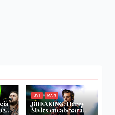
LIVE
MAIN
cia
BREAKING: Harry
2022
Styles encabezará