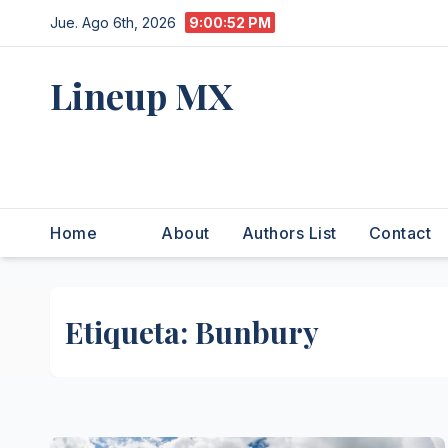
Saltar
Jue. Ago 6th, 2026
9:00:53 PM
al
contenido
Lineup MX
Get your news, and get them
right.
Home
About
Authors List
Contact
Etiqueta:
Bunbury