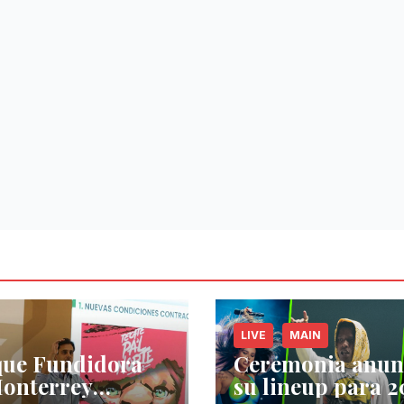
LIVE
MAIN
que Fundidora
Ceremonia anun
onterrey
su lineup para 