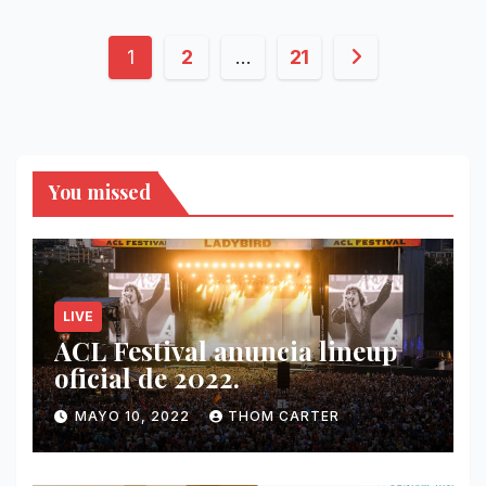
Paginación
1
2
…
21
de
entradas
You missed
LIVE
ACL Festival anuncia lineup
oficial de 2022.
MAYO 10, 2022
THOM CARTER