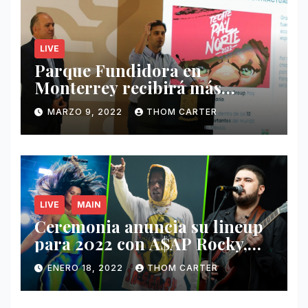
LIVE
Parque Fundidora en
Monterrey recibirá más
ingresos por festivales de
MARZO 9, 2022
THOM CARTER
Música.
LIVE
MAIN
Ceremonia anuncia su lineup
para 2022 con A$AP Rocky,
Nathy Peluso, Noah Pino Palo
ENERO 18, 2022
THOM CARTER
y más.