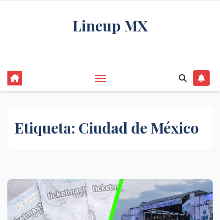
Saltar
Lineup MX
al
contenido
Get your news, and get them right.
Etiqueta:
Ciudad de México