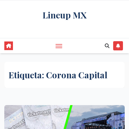
Saltar
Lineup MX
al
contenido
Get your news, and get them right.
Etiqueta:
Corona Capital