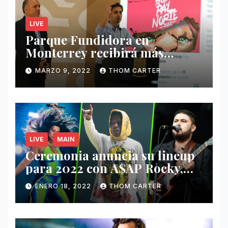
LIVE
Parque Fundidora en
Monterrey recibirá más
ingresos por festivales de
MARZO 9, 2022
THOM CARTER
Música.
LIVE
MAIN
Ceremonia anuncia su lineup
para 2022 con A$AP Rocky,
Nathy Peluso, Noah Pino Palo
ENERO 18, 2022
THOM CARTER
y más.