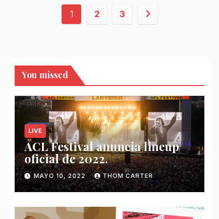
Paginación
1
2
3
de
entradas
You missed
LIVE
ACL Festival anuncia lineup
oficial de 2022.
MAYO 10, 2022
THOM CARTER