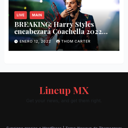
LIVE
MAIN
BREAKING: Harry Styles
encabezará Coachella 2022
junto a Kanye West y Billie
ENERO 12, 2022
THOM CARTER
Eilish.
Lineup MX
Get your news, and get them right.
Funciona gracias a WordPress
|
Tema: Newsup de
Themeansar