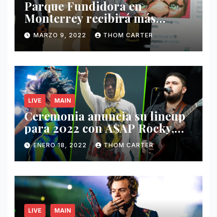
Parque Fundidora en
Monterrey recibirá más
ingresos por festivales de
MARZO 9, 2022
THOM CARTER
Música.
LIVE
MAIN
Ceremonia anuncia su lineup
para 2022 con A$AP Rocky,
Nathy Peluso, Noah Pino Palo
ENERO 18, 2022
THOM CARTER
y más.
LIVE
MAIN