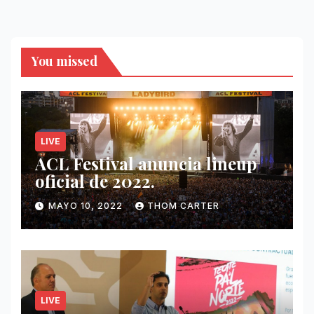
You missed
LIVE
ACL Festival anuncia lineup
oficial de 2022.
MAYO 10, 2022
THOM CARTER
LIVE