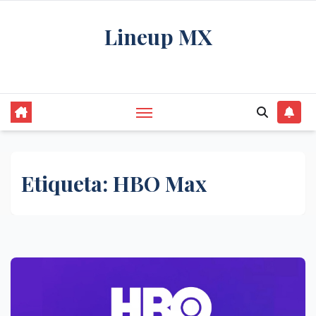
Saltar
Lineup MX
al
contenido
Get your news, and get them right.
Etiqueta:
HBO Max