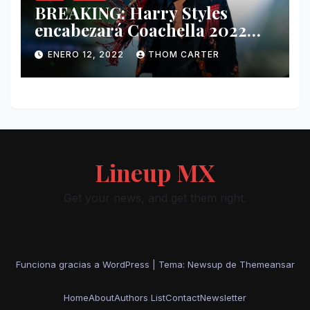
BREAKING: Harry Styles
encabezará Coachella 2022
junto a Kanye West y Billie
ENERO 12, 2022
THOM CARTER
Eilish.
Lineup MX
Get your news, and get them right.
Funciona gracias a WordPress
|
Tema: Newsup de
Themeansar
Home
About
Authors List
Contact
Newsletter