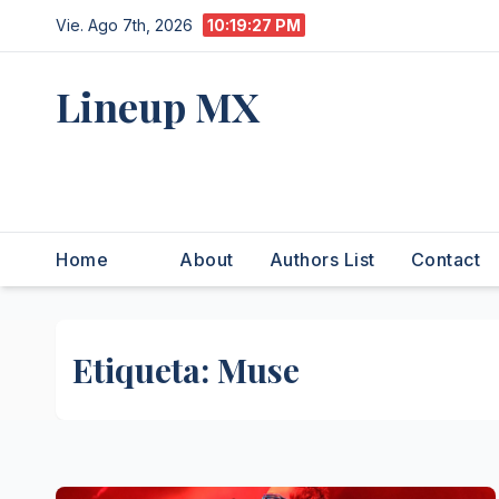
Saltar
Vie. Ago 7th, 2026
10:19:29 PM
al
contenido
Lineup MX
Get your news, and get them
right.
Home
About
Authors List
Contact
Etiqueta:
Muse