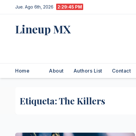
Saltar
Jue. Ago 6th, 2026
2:29:46 PM
al
contenido
Lineup MX
Get your news, and get them
right.
Home
About
Authors List
Contact
Etiqueta:
The Killers