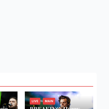
LIVE
MAIN
cia
BREAKING: Harry