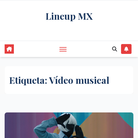
Saltar
Lineup MX
al
contenido
Get your news, and get them right.
Etiqueta:
Vídeo musical