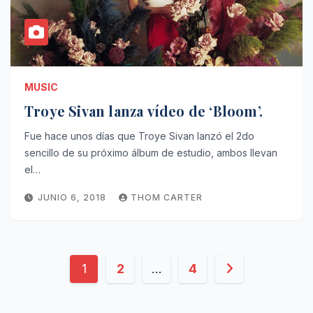
MUSIC
Troye Sivan lanza vídeo de ‘Bloom’.
Fue hace unos días que Troye Sivan lanzó el 2do
sencillo de su próximo álbum de estudio, ambos llevan
el…
JUNIO 6, 2018
THOM CARTER
Paginación
1
2
…
4
de