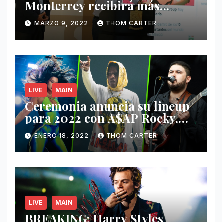
Monterrey recibirá más
ingresos por festivales de
MARZO 9, 2022
THOM CARTER
Música.
LIVE
MAIN
Ceremonia anuncia su lineup
para 2022 con A$AP Rocky,
Nathy Peluso, Noah Pino Palo
ENERO 18, 2022
THOM CARTER
y más.
LIVE
MAIN
BREAKING: Harry Styles