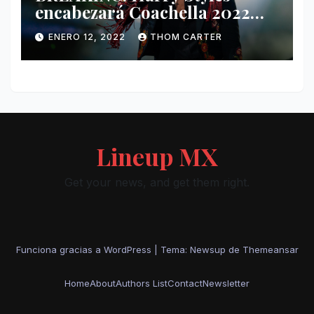
encabezará Coachella 2022
junto a Kanye West y Billie
ENERO 12, 2022
THOM CARTER
Eilish.
Lineup MX
Get your news, and get them right.
Funciona gracias a WordPress
|
Tema: Newsup de
Themeansar
Home
About
Authors List
Contact
Newsletter