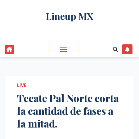
Saltar
Lineup MX
al
contenido
Get your news, and get them right.
LIVE
Tecate Pal Norte corta
la cantidad de fases a
la mitad.