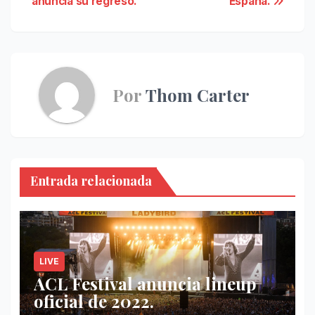
anuncia su regreso.
España.
entradas
Por
Thom Carter
Entrada relacionada
LIVE
ACL Festival anuncia lineup
oficial de 2022.