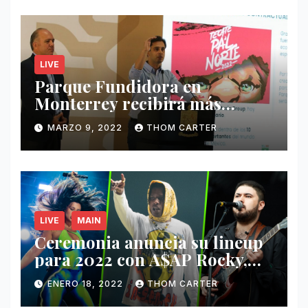
LIVE
Parque Fundidora en
Monterrey recibirá más
ingresos por festivales de
MARZO 9, 2022
THOM CARTER
Música.
LIVE
MAIN
Ceremonia anuncia su lineup
para 2022 con A$AP Rocky,
Nathy Peluso, Noah Pino Palo
ENERO 18, 2022
THOM CARTER
y más.