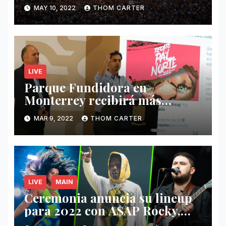
MAY 10, 2022
THOM CARTER
LIVE
Parque Fundidora en
Monterrey recibirá más
ingresos por festivales de
MAR 9, 2022
THOM CARTER
Música.
LIVE
MAIN
Ceremonia anuncia su lineup
para 2022 con A$AP Rocky,
Nathy Peluso, Noah Pino Palo