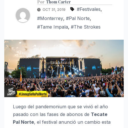
Por
Thom Carter
#Festivales
,
OCT 31, 2019
#Monterrey
,
#Pal Norte
,
#Tame Impala
,
#The Strokes
Luego del pandemonium que se vivió el año
pasado con las fases de abonos de
Tecate
Pal Norte
, el festival anunció un cambio esta