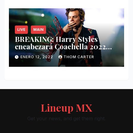
LIVE
MAIN
BREAKING: Harry Styles
encabezará Coachella 2022
junto a Kanye West y Billie
ENERO 12, 2022
THOM CARTER
Eilish.
Lineup MX
Get your news, and get them right.