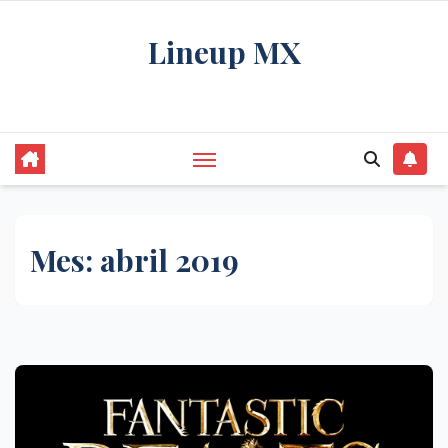
Saltar
Lineup MX
al
contenido
Get your news, and get them right.
Mes:
abril 2019