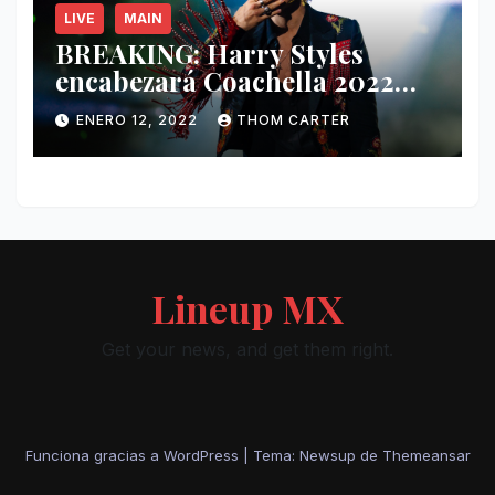
LIVE
MAIN
BREAKING: Harry Styles
encabezará Coachella 2022
junto a Kanye West y Billie
ENERO 12, 2022
THOM CARTER
Eilish.
Lineup MX
Get your news, and get them right.
Funciona gracias a WordPress
|
Tema: Newsup de
Themeansar