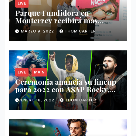
LIVE
Parque Fundidora en
Monterrey recibirá más
ingresos por festivales de
MARZO 9, 2022
THOM CARTER
Música.
LIVE
MAIN
Ceremonia anuncia su lineup
para 2022 con A$AP Rocky,
Nathy Peluso, Noah Pino Palo
ENERO 18, 2022
THOM CARTER
y más.