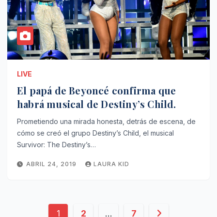
LIVE
El papá de Beyoncé confirma que
habrá musical de Destiny’s Child.
Prometiendo una mirada honesta, detrás de escena, de
cómo se creó el grupo Destiny’s Child, el musical
Survivor: The Destiny’s…
ABRIL 24, 2019
LAURA KID
Paginación
1
2
…
7