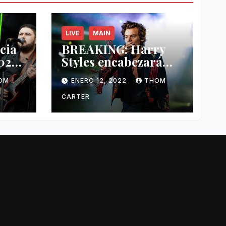
LIVE
MAIN
cia
BREAKING: Harry
2022
Styles encabezará
,
Coachella 2022 junto
OM
ENERO 12, 2022
THOM
oah
a Kanye West y Billie
Eilish.
CARTER