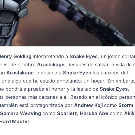
enry Golding
interpretando a
Snake Eyes
, un joven solita
ponés, de nombre
Arashikage
, después de salvar la vida de 
lan
Arashikage
le enseña a
Snake Eyes
los caminos del
ciona algo que ha estado anhelando: un hogar. Sin embarg
se pondrá a prueba el honor y la lealtad de
Snake Eyes
,
 las personas más cecanas a él. Basado en el icónico person
también está protagonizada por
Andrew Koji
como
Storm
Samara Weaving
como
Scarlett
,
Haruka Abe
como
Akik
Hard Master
.