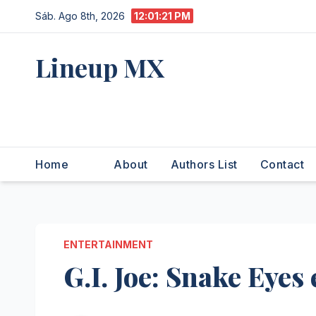
Saltar
Sáb. Ago 8th, 2026
12:01:22 PM
al
contenido
Lineup MX
Get your news, and get them
right.
Home
About
Authors List
Contact
ENTERTAINMENT
G.I. Joe: Snake Eyes