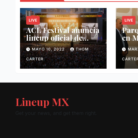
LIVE
LIVE
ACL Festival anuncia
Par
lineup oficial de
en M
2022.
reci
MAYO 10, 2022
THOM
MAR
ingr
fest
CARTER
CARTE
Lineup MX
Get your news, and get them right.