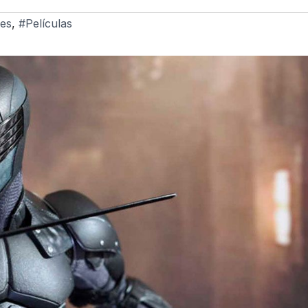
yes
,
#Películas