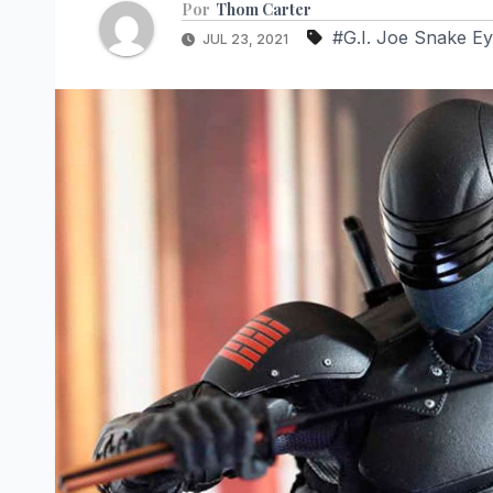
Por
Thom Carter
#G.I. Joe Snake E
JUL 23, 2021