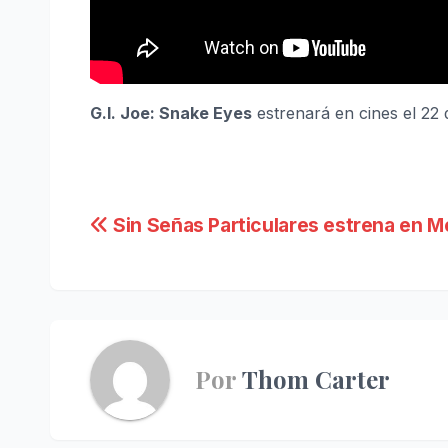
G.I. Joe: Snake Eyes
estrenará en cines el 22 d
Navegación
Sin Señas Particulares estrena en M
de
entradas
Por
Thom Carter