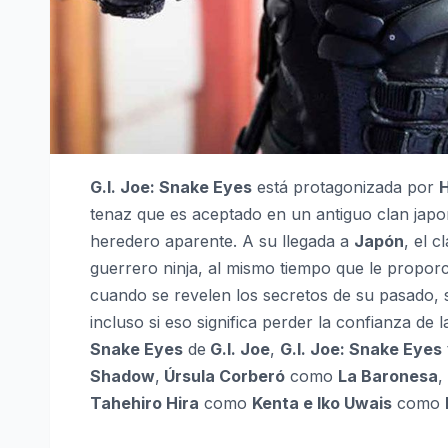
G.I. Joe: Snake Eyes
está protagonizada por
H
tenaz que es aceptado en un antiguo clan ja
heredero aparente. A su llegada a
Japón
, el c
guerrero ninja, al mismo tiempo que le propor
cuando se revelen los secretos de su pasado, 
incluso si eso significa perder la confianza de
Snake Eyes
de
G.I. Joe
,
G.I. Joe: Snake Eyes
Shadow
,
Úrsula Corberó
como
La Baronesa
,
Tahehiro Hira
como
Kenta e Iko Uwais
como