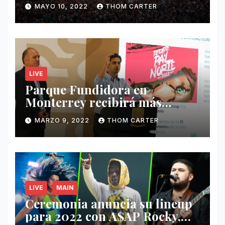
MAYO 10, 2022
THOM CARTER
LIVE
Parque Fundidora en
Monterrey recibirá más
ingresos por festivales de
MARZO 9, 2022
THOM CARTER
Música.
LIVE
MAIN
Ceremonia anuncia su lineup
para 2022 con A$AP Rocky,