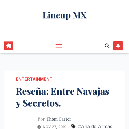
Saltar
Lineup MX
al
contenido
Get your news, and get them right.
ENTERTAINMENT
Reseña: Entre Navajas
y Secretos.
Por
Thom Carter
#Ana de Armas
NOV 27, 2019