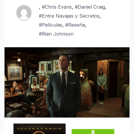
,
#Chris Evans
,
#Daniel Craig
,
#Entre Navajas y Secretos
,
#Películas
,
#Reseña
,
#Rian Johnson