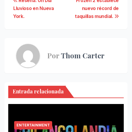
Navegación
Reseña: Un Día
Frozen 2 establece
Lluvioso en Nueva
nuevo récord de
de
York.
taquillas mundial.
entradas
Por
Thom Carter
Entrada relacionada
ENTERTAINMENT