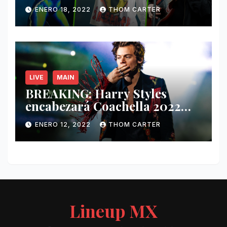
Nathy Peluso, Noah Pino Palo
ENERO 18, 2022
THOM CARTER
y más.
LIVE
MAIN
BREAKING: Harry Styles
encabezará Coachella 2022
junto a Kanye West y Billie
ENERO 12, 2022
THOM CARTER
Eilish.
Lineup MX