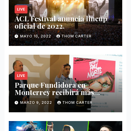
LIVE
ACL Festival anuncia lineup
oficial de 2022.
MAYO 10, 2022
THOM CARTER
LIVE
Parque Fundidora en
Monterrey recibirá más
ingresos por festivales de
MARZO 9, 2022
THOM CARTER
Música.