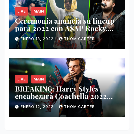
LIVE
MAIN
Ceremonia anuncia su lineup
para 2022 con A$AP Rocky,
Nathy Peluso, Noah Pino Palo
ENERO 18, 2022
THOM CARTER
y más.
LIVE
MAIN
BREAKING: Harry Styles
encabezará Coachella 2022
junto a Kanye West y Billie
ENERO 12, 2022
THOM CARTER
Eilish.