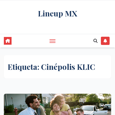
Saltar
Lineup MX
al
contenido
Get your news, and get them right.
Etiqueta:
Cinépolis KLIC