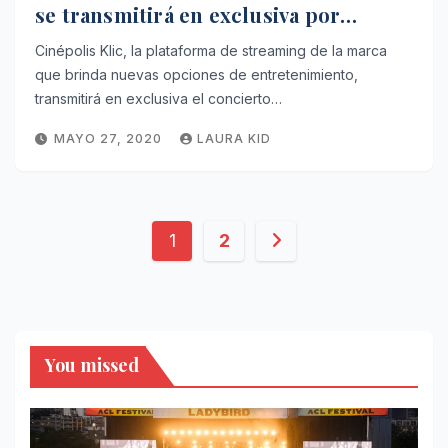
se transmitirá en exclusiva por
Cinépolis Klic.
Cinépolis Klic, la plataforma de streaming de la marca
que brinda nuevas opciones de entretenimiento,
transmitirá en exclusiva el concierto…
MAYO 27, 2020
LAURA KID
Paginación
1
2
de
entradas
You missed