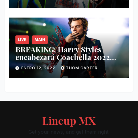
y más.
LIVE
MAIN
BREAKING: Harry Styles
encabezará Coachella 2022
junto a Kanye West y Billie
ENERO 12, 2022
THOM CARTER
Eilish.
Lineup MX
Get your news, and get them right.