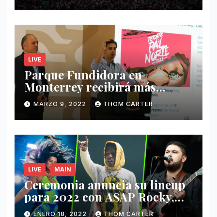
LIVE
Parque Fundidora en
Monterrey recibirá más
ingresos por festivales de
MARZO 9, 2022
THOM CARTER
Música.
LIVE
MAIN
Ceremonia anuncia su lineup
para 2022 con A$AP Rocky,
Nathy Peluso, Noah Pino Palo
ENERO 18, 2022
THOM CARTER