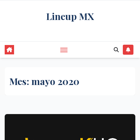
Saltar
Lineup MX
al
contenido
Get your news, and get them right.
Mes:
mayo 2020