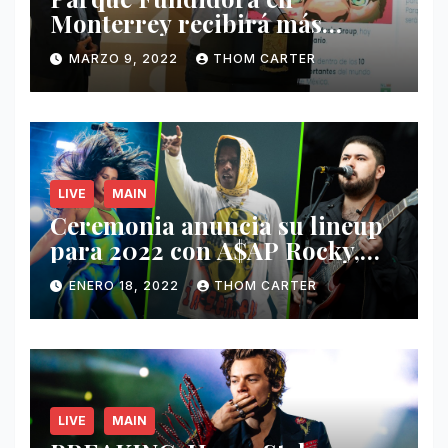
Monterrey recibirá más
ingresos por festivales de
MARZO 9, 2022
THOM CARTER
Música.
LIVE
MAIN
Ceremonia anuncia su lineup
para 2022 con A$AP Rocky,
Nathy Peluso, Noah Pino Palo
ENERO 18, 2022
THOM CARTER
y más.
LIVE
MAIN