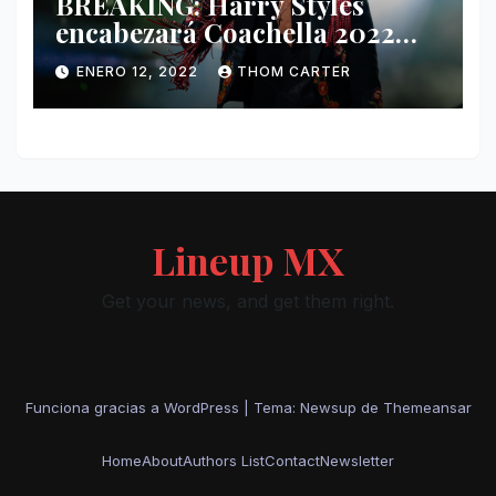
BREAKING: Harry Styles
encabezará Coachella 2022
junto a Kanye West y Billie
ENERO 12, 2022
THOM CARTER
Eilish.
Lineup MX
Get your news, and get them right.
Funciona gracias a WordPress
|
Tema: Newsup de
Themeansar
Home
About
Authors List
Contact
Newsletter