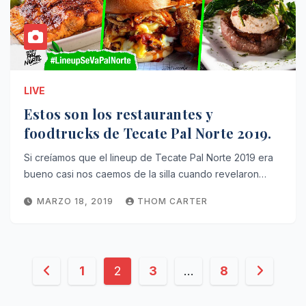
LIVE
Estos son los restaurantes y
foodtrucks de Tecate Pal Norte 2019.
Si creíamos que el lineup de Tecate Pal Norte 2019 era
bueno casi nos caemos de la silla cuando revelaron…
MARZO 18, 2019
THOM CARTER
Paginación
1
2
3
…
8
de