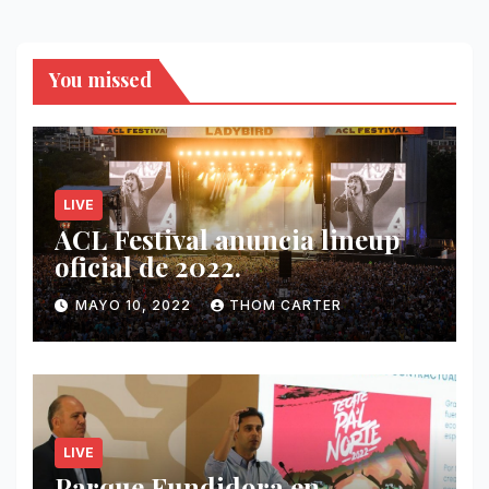
entradas
You missed
LIVE
ACL Festival anuncia lineup
oficial de 2022.
MAYO 10, 2022
THOM CARTER
LIVE
Parque Fundidora en