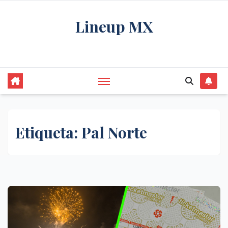
Saltar
Lineup MX
al
contenido
Get your news, and get them right.
Etiqueta:
Pal Norte