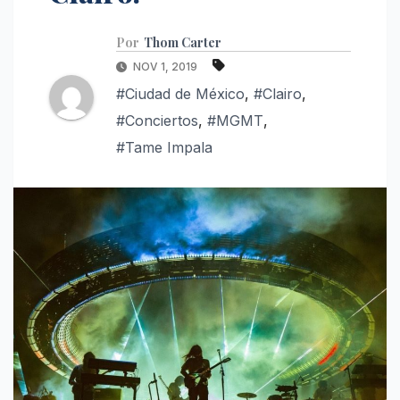
Por
Thom Carter
NOV 1, 2019
#Ciudad de México
,
#Clairo
,
#Conciertos
,
#MGMT
,
#Tame Impala