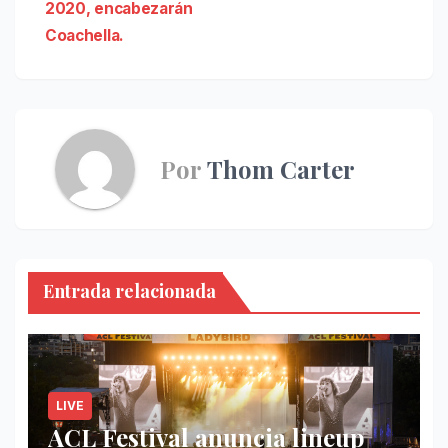
entradas
2020, encabezarán
Coachella.
Por
Thom Carter
Entrada relacionada
LIVE
ACL Festival anuncia lineup