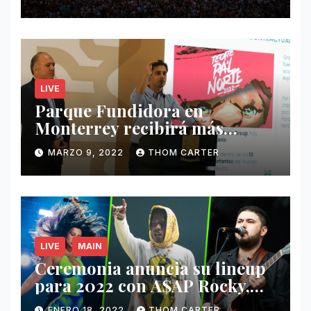
LIVE
Parque Fundidora en
Monterrey recibirá más
ingresos por festivales de
MARZO 9, 2022
THOM CARTER
Música.
LIVE
MAIN
Ceremonia anuncia su lineup
para 2022 con A$AP Rocky,
Nathy Peluso, Noah Pino Palo
ENERO 18, 2022
THOM CARTER