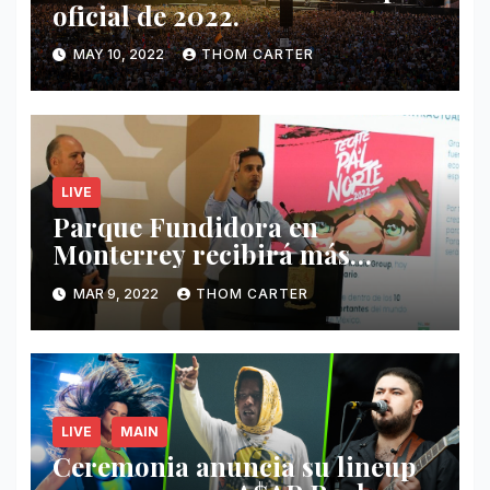
oficial de 2022.
MAY 10, 2022
THOM CARTER
LIVE
Parque Fundidora en
Monterrey recibirá más
ingresos por festivales de
MAR 9, 2022
THOM CARTER
Música.
LIVE
MAIN
Ceremonia anuncia su lineup