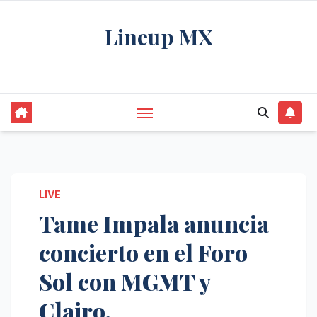
Saltar
Lineup MX
al
contenido
Get your news, and get them right.
LIVE
Tame Impala anuncia
concierto en el Foro
Sol con MGMT y
Clairo.