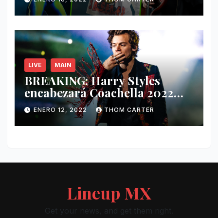
y más.
LIVE
MAIN
BREAKING: Harry Styles
encabezará Coachella 2022
junto a Kanye West y Billie
ENERO 12, 2022
THOM CARTER
Eilish.
Lineup MX
Get your news, and get them right.