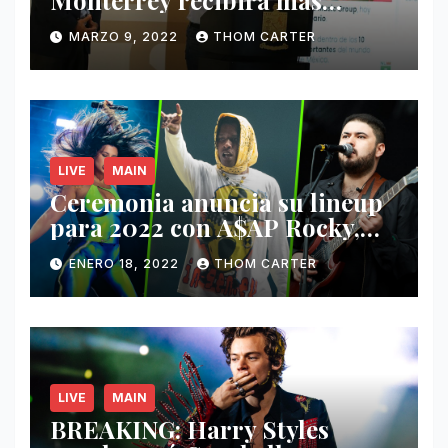
Monterrey recibirá más
ingresos por festivales de
MARZO 9, 2022
THOM CARTER
Música.
LIVE
MAIN
Ceremonia anuncia su lineup
para 2022 con A$AP Rocky,
Nathy Peluso, Noah Pino Palo
ENERO 18, 2022
THOM CARTER
y más.
LIVE
MAIN
BREAKING: Harry Styles