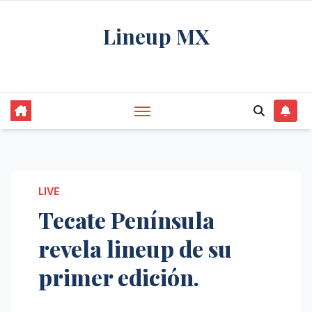
Saltar
Lineup MX
al
contenido
Get your news, and get them right.
LIVE
Tecate Península
revela lineup de su
primer edición.