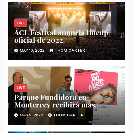
LIVE
ACL Festival anuncia lineup
oficial de 2022.
MAY 10, 2022
THOM CARTER
LIVE
Parque Fundidora en
Monterrey recibirá más
ingresos por festivales de
MAR 9, 2022
THOM CARTER
Música.