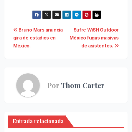
Navegación
Bruno Mars anuncia
Sufre WiSH Outdoor
gira de estadios en
México fugas masivas
de
México.
de asistentes.
entradas
Por
Thom Carter
Entrada relacionada