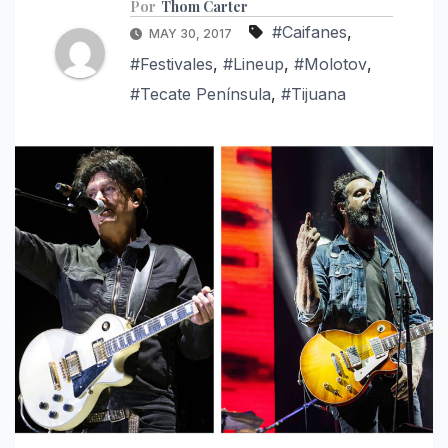
Por
Thom Carter
#Caifanes
,
MAY 30, 2017
#Festivales
,
#Lineup
,
#Molotov
,
#Tecate Península
,
#Tijuana