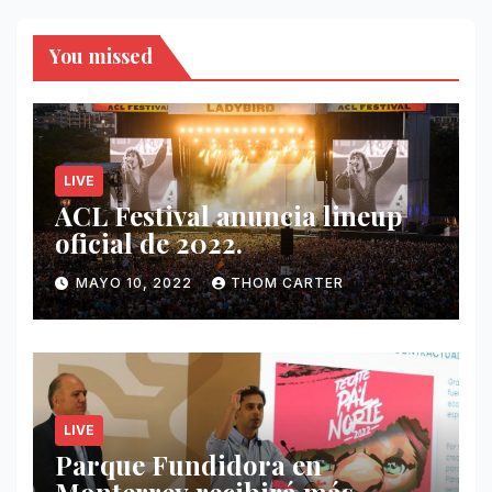
You missed
LIVE
ACL Festival anuncia lineup
oficial de 2022.
MAYO 10, 2022
THOM CARTER
LIVE
Parque Fundidora en