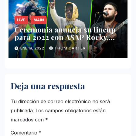
LIVE
MAIN
Ceremonia anuncia su lineup
para 2022 con A$AP Rocky,
Nathy Peluso, Noah Pino Palo
ENE 18, 2022
THOM CARTER
y más.
Deja una respuesta
Tu dirección de correo electrónico no será
publicada.
Los campos obligatorios están
marcados con
*
Comentario
*