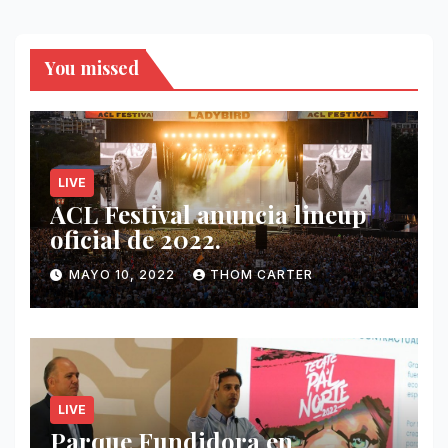
You missed
LIVE
ACL Festival anuncia lineup
oficial de 2022.
MAYO 10, 2022
THOM CARTER
LIVE
Parque Fundidora en