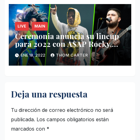
LIVE
MAIN
Ceremonia anuncia su lineup
para 2022 con A$AP Rocky,
Nathy Peluso, Noah Pino Palo
ENE 18, 2022
THOM CARTER
y más.
Deja una respuesta
Tu dirección de correo electrónico no será
publicada.
Los campos obligatorios están
marcados con
*