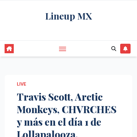
Saltar
Lineup MX
al
contenido
Get your news, and get them right.
LIVE
Travis Scott, Arctic
Monkeys, CHVRCHES
y más en el día 1 de
Lollapalooza.