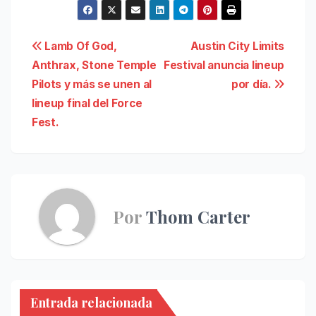
Navegación
Lamb Of God,
Austin City Limits
Anthrax, Stone Temple
Festival anuncia lineup
de
Pilots y más se unen al
por día.
entradas
lineup final del Force
Fest.
Por
Thom Carter
Entrada relacionada