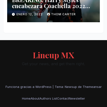
encabezará Coachella 2022
junto a Kanye West y Billie
ENERO 12, 2022
THOM CARTER
Eilish.
Lineup MX
Get your news, and get them right.
Funciona gracias a WordPress
|
Tema: Newsup de
Themeansar
Home
About
Authors List
Contact
Newsletter