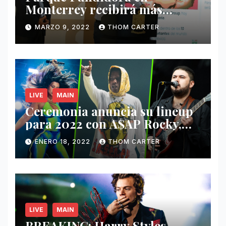
Monterrey recibirá más
ingresos por festivales de
MARZO 9, 2022
THOM CARTER
Música.
LIVE
MAIN
Ceremonia anuncia su lineup
para 2022 con A$AP Rocky,
Nathy Peluso, Noah Pino Palo
ENERO 18, 2022
THOM CARTER
y más.
LIVE
MAIN
BREAKING: Harry Styles