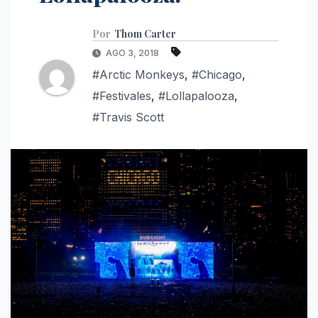
Por
Thom Carter
AGO 3, 2018
#Arctic Monkeys
,
#Chicago
,
#Festivales
,
#Lollapalooza
,
#Travis Scott