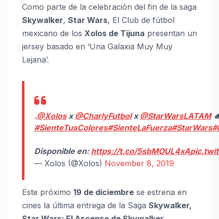
Como parte de la celebración del fin de la saga
Skywalker
,
Star Wars
, El Club de fútbol
mexicano de los
Xolos de Tijuna
presentan un
jersey basado en ‘Una Galaxia Muy Muy
Lejana’.
.
@Xolos
x
@CharlyFutbol
x
@StarWarsLATAM

#SienteTusColores
#SienteLaFuerza
#StarWars
#
Disponible en:
https://t.co/5sbMOUL4xA
pic.tw
— Xolos (@Xolos)
November 8, 2019
Este próximo
19 de diciembre
se estrena en
cines la última entrega de la Saga
Skywalker,
Star Wars: El Ascenso de Skywalker
.