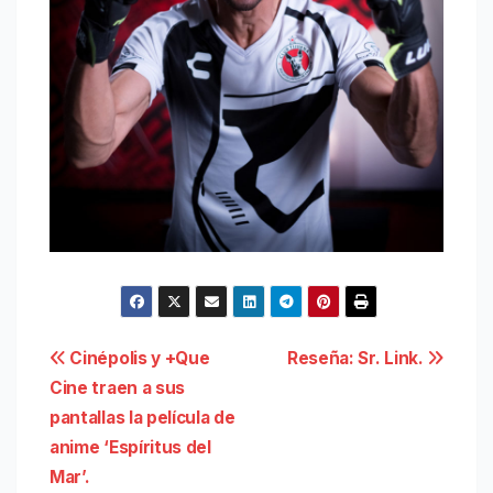
Navegación
Cinépolis y +Que
Reseña: Sr. Link.
Cine traen a sus
de
pantallas la película de
entradas
anime ‘Espíritus del
Mar’.