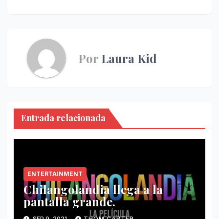
Por
Laura Kid
Entrada relacionada
ENTERTAINMENT
Chilangolandia llega a la
pantalla grande.
SEP 9, 2021
THOM CARTER