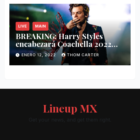
LIVE
MAIN
BREAKING: Harry Styles
encabezará Coachella 2022
junto a Kanye West y Billie
ENERO 12, 2022
THOM CARTER
Eilish.
Lineup MX
Get your news, and get them right.