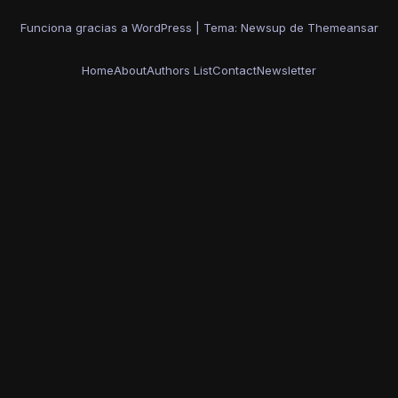
Funciona gracias a WordPress
|
Tema: Newsup de
Themeansar
Home
About
Authors List
Contact
Newsletter