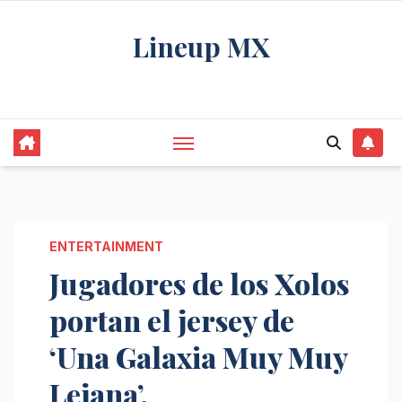
Saltar
Lineup MX
al
contenido
Get your news, and get them right.
ENTERTAINMENT
Jugadores de los Xolos
portan el jersey de
‘Una Galaxia Muy Muy
Lejana’.