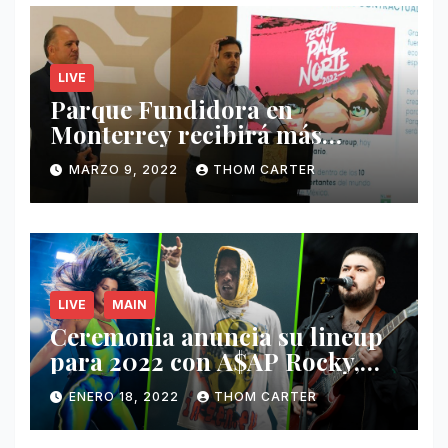
LIVE
Parque Fundidora en
Monterrey recibirá más
ingresos por festivales de
MARZO 9, 2022
THOM CARTER
Música.
LIVE
MAIN
Ceremonia anuncia su lineup
para 2022 con A$AP Rocky,
Nathy Peluso, Noah Pino Palo
ENERO 18, 2022
THOM CARTER
y más.