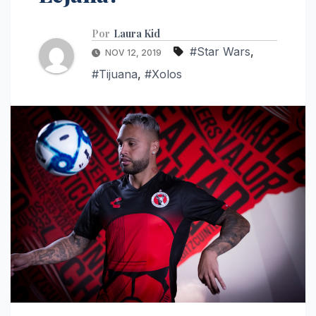
Por
Laura Kid
#Star Wars
,
NOV 12, 2019
#Tijuana
,
#Xolos