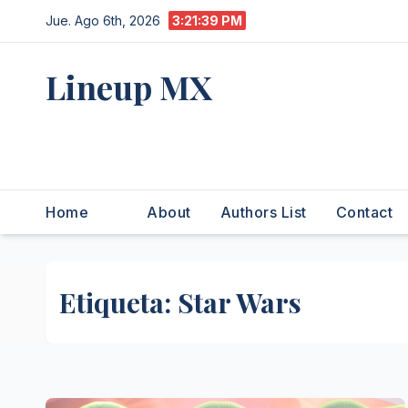
Saltar
Jue. Ago 6th, 2026
3:21:41 PM
al
contenido
Lineup MX
Get your news, and get them
right.
Home
About
Authors List
Contact
Etiqueta:
Star Wars