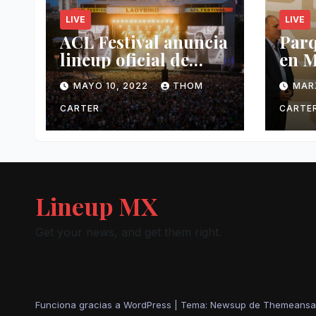
LIVE
LIVE
ACL Festival anuncia
Par
lineup oficial de
en M
2022.
reci
MAYO 10, 2022
THOM
MAR
ingr
fest
CARTER
CARTE
Lineup MX
Get your news, and get them right.
Funciona gracias a WordPress
|
Tema: Newsup de
Themeansa