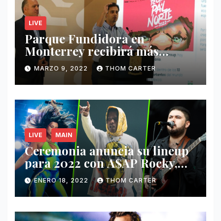
LIVE
Parque Fundidora en
Monterrey recibirá más
ingresos por festivales de
MARZO 9, 2022
THOM CARTER
Música.
LIVE
MAIN
Ceremonia anuncia su lineup
para 2022 con A$AP Rocky,
Nathy Peluso, Noah Pino Palo
ENERO 18, 2022
THOM CARTER
y más.