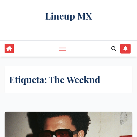
Saltar
Lineup MX
al
contenido
Get your news, and get them right.
Etiqueta:
The Weeknd