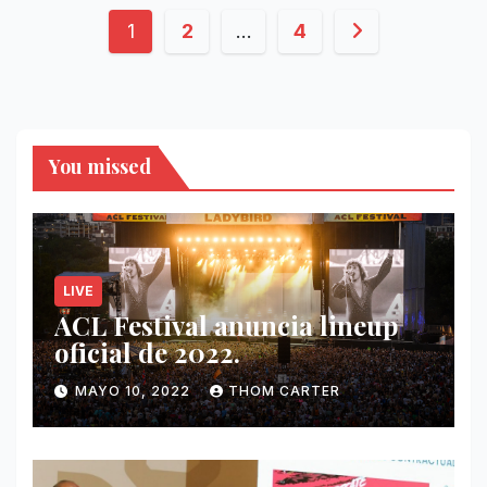
Paginación
1
2
…
4
de
entradas
You missed
LIVE
ACL Festival anuncia lineup
oficial de 2022.
MAYO 10, 2022
THOM CARTER