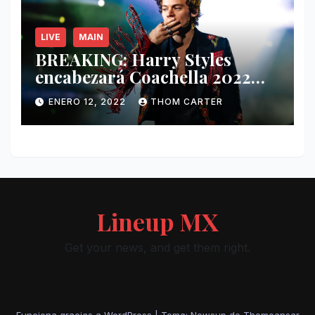
LIVE
MAIN
BREAKING: Harry Styles
encabezará Coachella 2022
junto a Kanye West y Billie
ENERO 12, 2022
THOM CARTER
Eilish.
Lineup MX
Get your news, and get them right.
Funciona gracias a WordPress
|
Tema: Newsup de
Themeansar